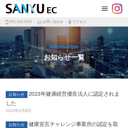
三
ュ
コ
ー
友
メ
電
ン
ニ
子
三
電
ュ
テ
ー
株
052-532-3151
お問い合わせ
アクセス
友
話
ン
式
電
交
会
ツ
子
換
社
設
株
へ
INFORMATION
備
式
ス
・
会
お知らせ一覧
キ
ク
社
ッ
ラ
ウ
プ
ド
P
B
2023年健康経営優良法人に認定されま
お知らせ
X
・
した
情
2023年3月8日
b
/
報
y
0
通
健康宣言チャレンジ事業所の認定を取
t
件
お知らせ
信