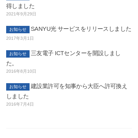
a
の
ネ
得しました
ッ
n
コ
2021年9月29日
b
/
ト
a
メ
y
0
ワ
k
ン
SANYU光 サービスをリリースしました
t
件
ー
お知らせ
a
ト
ク
a
の
2017年3月1日
b
/
・
n
コ
y
0
ナ
a
メ
三友電子 ICTセンターを開設しまし
t
件
お知らせ
ー
k
ン
a
の
ス
た。
a
ト
n
コ
コ
2016年8月10日
b
/
ー
a
メ
y
0
ル
k
ン
建設業許可を知事から大臣へ許可換え
t
件
お知らせ
の
a
ト
a
の
設
しました
計
n
コ
2016年7月4日
b
/
・
a
メ
y
0
施
k
ン
t
件
工
a
ト
a
の
・
保
n
コ