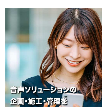
守
a
メ
を
k
ン
提
a
ト
供
し
て
い
ま
す